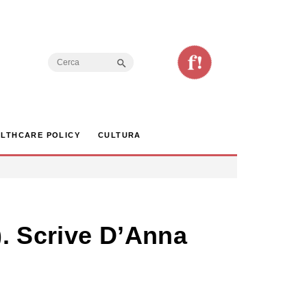
Search Button
Search
for:
LTHCARE POLICY
CULTURA
). Scrive D’Anna