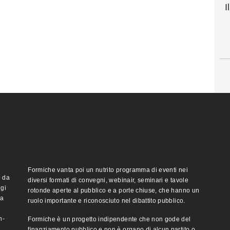
I
Formiche vanta poi un nutrito programma di eventi nei
o da
diversi formati di convegni, webinair, seminari e tavole
ggi
rotonde aperte al pubblico e a porte chiuse, che hanno un
ma
ruolo importante e riconosciuto nel dibattito pubblico.
n-
Formiche è un progetto indipendente che non gode del
finanziamento pubblico e non è organo di alcun partito o