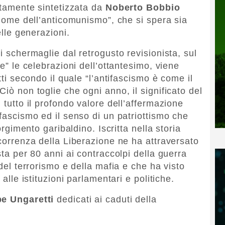
ettamente sintetizzata da
Noberto Bobbio
n nome dell’anticomunismo”, che si spera sia
elle generazioni.
i schermaglie dal retrogusto revisionista, sul
re” le celebrazioni dell’ottantesimo, viene
otti secondo il quale “l’antifascismo è come il
Ciò non toglie che ogni anno, il significato del
 tutto il profondo valore dell’affermazione
 fascismo ed il senso di un patriottismo che
sorgimento garibaldino. Iscritta nella storia
icorrenza della Liberazione ne ha attraversato
sta per 80 anni ai contraccolpi della guerra
 del terrorismo e della mafia e che ha visto
 alle istituzioni parlamentari e politiche.
e Ungaretti
dedicati ai caduti della