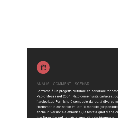
ANALISI, COMMENTI, SCENARI
Formiche è un progetto culturale ed editoriale fondat
Paolo Messa nel 2004. Nato come rivista cartacea, o
l’arcipelago Formiche è composto da realtà diverse 
strettamente connesse fra loro: il mensile (disponibile
anche in versione elettronica), la testata quotidiana o
line Formiche.net, le riviste specializzate Airpress e