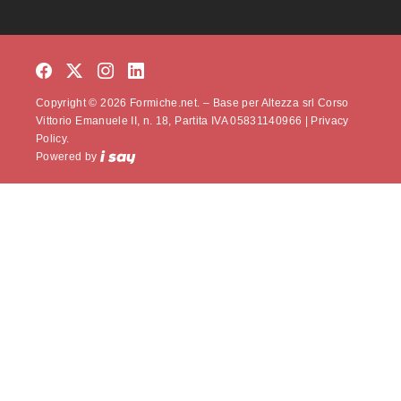
Copyright © 2026 Formiche.net. – Base per Altezza srl Corso
Vittorio Emanuele II, n. 18, Partita IVA 05831140966 |
Privacy
Policy.
Powered by