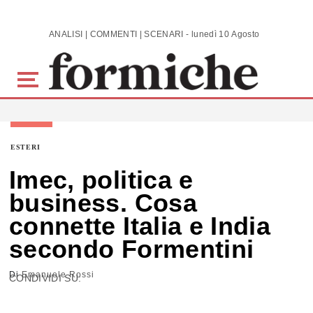
Skip to main content
ANALISI | COMMENTI | SCENARI - lunedì 10 Agosto 2026
ESTERI
Imec, politica e
business. Cosa
connette Italia e India
secondo Formentini
Di
Emanuele Rossi
CONDIVIDI SU: