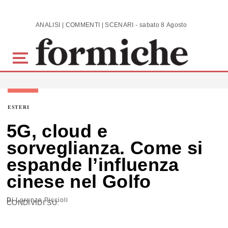
Skip to main content
ANALISI | COMMENTI | SCENARI - sabato 8 Agosto 2026
ESTERI
5G, cloud e
sorveglianza. Come si
espande l’influenza
cinese nel Golfo
Di
Lorenzo Piccioli
CONDIVIDI SU: