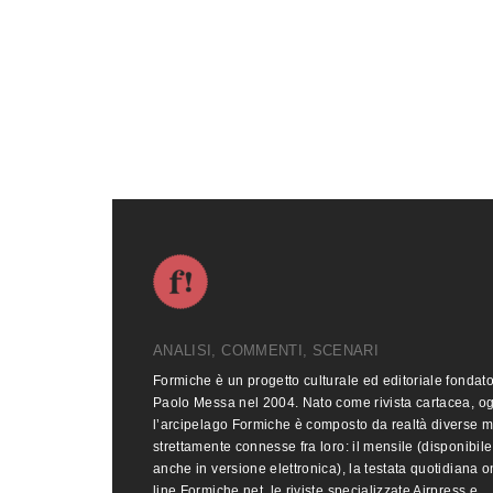
ANALISI, COMMENTI, SCENARI
Formiche è un progetto culturale ed editoriale fondat
Paolo Messa nel 2004. Nato come rivista cartacea, o
l’arcipelago Formiche è composto da realtà diverse 
strettamente connesse fra loro: il mensile (disponibile
anche in versione elettronica), la testata quotidiana o
line Formiche.net, le riviste specializzate Airpress e