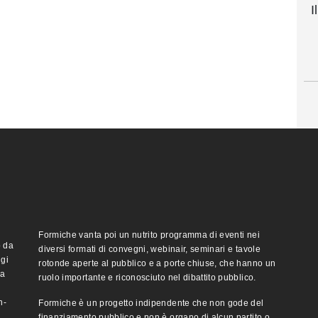
I
Formiche vanta poi un nutrito programma di eventi nei
o da
diversi formati di convegni, webinair, seminari e tavole
ggi
rotonde aperte al pubblico e a porte chiuse, che hanno un
ma
ruolo importante e riconosciuto nel dibattito pubblico.
n-
Formiche è un progetto indipendente che non gode del
finanziamento pubblico e non è organo di alcun partito o