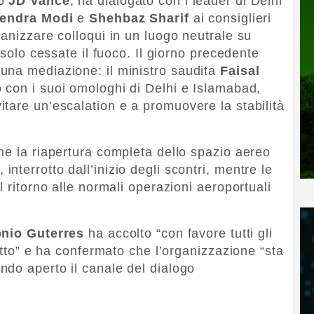
no
JD Vance
, ha dialogato con i leader di Delhi
endra Modi
e
Shehbaz Sharif
ai consiglieri
anizzare colloqui in un luogo neutrale su
 solo cessate il fuoco. Il giorno precedente
una mediazione: il ministro saudita
Faisal
 con i suoi omologhi di Delhi e Islamabad,
tare un’escalation e a promuovere la stabilità
he la riapertura completa dello spazio aereo
ri, interrotto dall’inizio degli scontri, mentre le
l ritorno alle normali operazioni aeroportuali
nio Guterres
ha accolto “con favore tutti gli
litto” e ha confermato che l’organizzazione “sta
do aperto il canale del dialogo