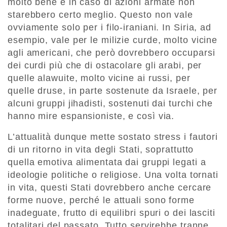
molto bene e in caso di azioni armate non
starebbero certo meglio. Questo non vale
ovviamente solo per i filo-iraniani. In Siria, ad
esempio, vale per le milizie curde, molto vicine
agli americani, che però dovrebbero occuparsi
dei curdi più che di ostacolare gli arabi, per
quelle alawuite, molto vicine ai russi, per
quelle druse, in parte sostenute da Israele, per
alcuni gruppi jihadisti, sostenuti dai turchi che
hanno mire espansioniste, e così via.
L’attualità dunque mette sostato stress i fautori
di un ritorno in vita degli Stati, soprattutto
quella emotiva alimentata dai gruppi legati a
ideologie politiche o religiose. Una volta tornati
in vita, questi Stati dovrebbero anche cercare
forme nuove, perché le attuali sono forme
inadeguate, frutto di equilibri spuri o dei lasciti
totalitari del passato. Tutto servirebbe tranne