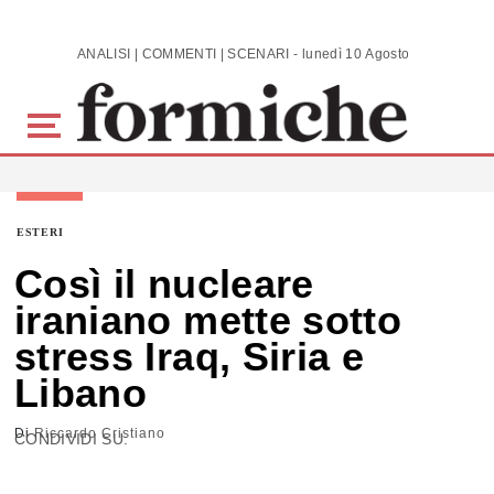
Skip to main content
ANALISI | COMMENTI | SCENARI - lunedì 10 Agosto 2026
ESTERI
Così il nucleare
iraniano mette sotto
stress Iraq, Siria e
Libano
Di
Riccardo Cristiano
CONDIVIDI SU: