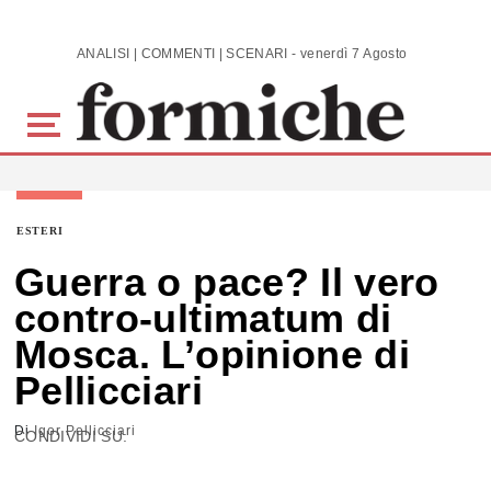
Skip to main content
ANALISI | COMMENTI | SCENARI - venerdì 7 Agosto 2026
ESTERI
Guerra o pace? Il vero
contro-ultimatum di
Mosca. L’opinione di
Pellicciari
Di
Igor Pellicciari
CONDIVIDI SU: