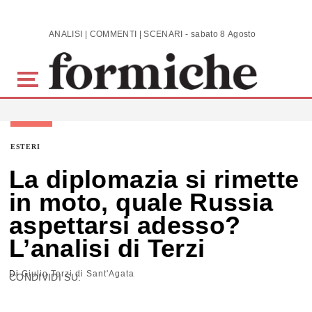
Skip to main content
ANALISI | COMMENTI | SCENARI - sabato 8 Agosto 2026
ESTERI
La diplomazia si rimette
in moto, quale Russia
aspettarsi adesso?
L’analisi di Terzi
Di
Giulio Terzi di Sant'Agata
CONDIVIDI SU: