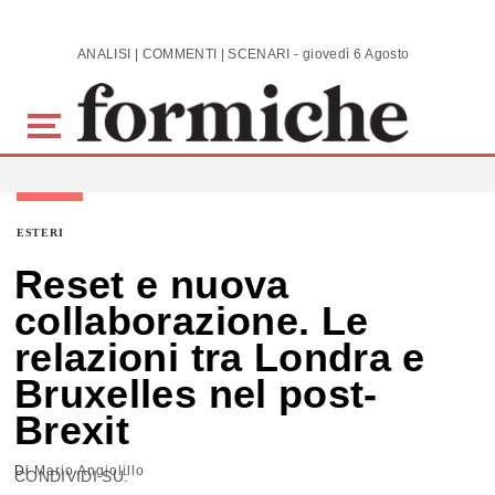
Skip to main content
ANALISI | COMMENTI | SCENARI - giovedì 6 Agosto 2026
ESTERI
Reset e nuova
collaborazione. Le
relazioni tra Londra e
Bruxelles nel post-
Brexit
Di
Mario Angiolillo
CONDIVIDI SU: