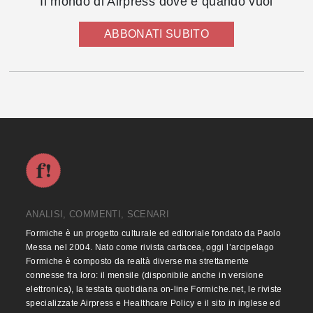
Il mondo di Airpress dove e quando vuoi
ABBONATI SUBITO
ANALISI, COMMENTI, SCENARI
Formiche è un progetto culturale ed editoriale fondato da Paolo
Messa nel 2004. Nato come rivista cartacea, oggi l’arcipelago
Formiche è composto da realtà diverse ma strettamente
connesse fra loro: il mensile (disponibile anche in versione
elettronica), la testata quotidiana on-line Formiche.net, le riviste
specializzate Airpress e Healthcare Policy e il sito in inglese ed