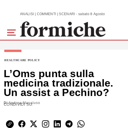
Skip to main content
ANALISI | COMMENTI | SCENARI - sabato 8 Agosto 2026
HEALTHCARE POLICY
L’Oms punta sulla
medicina tradizionale.
Un assist a Pechino?
Di
Andrea Macaluso
CONDIVIDI SU: