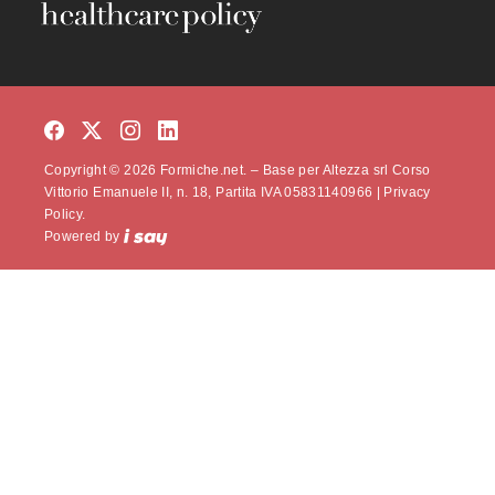
Copyright © 2026 Formiche.net. – Base per Altezza srl Corso
Vittorio Emanuele II, n. 18, Partita IVA 05831140966 |
Privacy
Policy.
Powered by