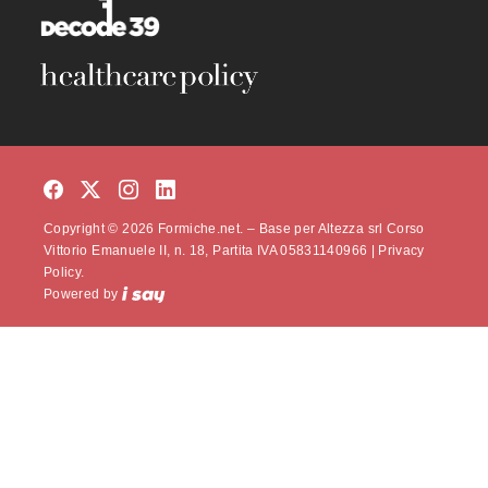
Copyright © 2026 Formiche.net. – Base per Altezza srl Corso
Vittorio Emanuele II, n. 18, Partita IVA 05831140966 |
Privacy
Policy.
Powered by