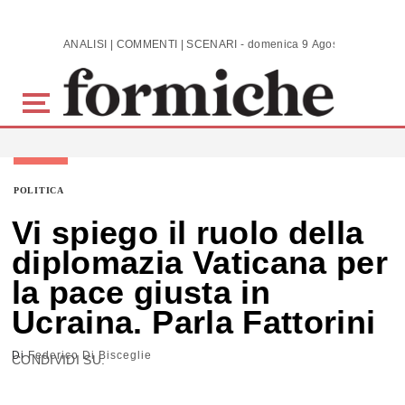
Skip to main content
ANALISI | COMMENTI | SCENARI - domenica 9 Agosto 2026
POLITICA
Vi spiego il ruolo della
diplomazia Vaticana per
la pace giusta in
Ucraina. Parla Fattorini
Di
Federico Di Bisceglie
CONDIVIDI SU: