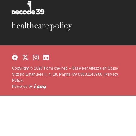
Copyright © 2026 Formiche.net. – Base per Altezza srl Corso
Vittorio Emanuele II, n. 18, Partita IVA 05831140966 |
Privacy
Policy.
Powered by