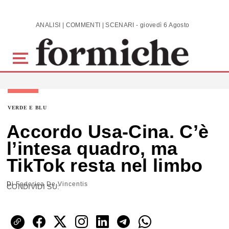
Skip to main content
ANALISI | COMMENTI | SCENARI - giovedì 6 Agosto 2026
VERDE E BLU
Accordo Usa-Cina. C’è
l’intesa quadro, ma
TikTok resta nel limbo
Di
Federica De Vincentis
CONDIVIDI SU: