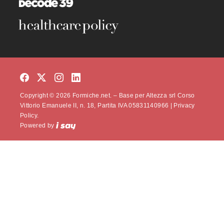
Copyright © 2026 Formiche.net. – Base per Altezza srl Corso
Vittorio Emanuele II, n. 18, Partita IVA 05831140966 |
Privacy
Policy.
Powered by