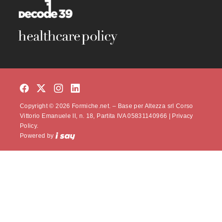
Copyright © 2026 Formiche.net. – Base per Altezza srl Corso
Vittorio Emanuele II, n. 18, Partita IVA 05831140966 |
Privacy
Policy.
Powered by