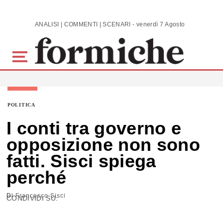
Skip to main content
ANALISI | COMMENTI | SCENARI - venerdì 7 Agosto 2026
POLITICA
I conti tra governo e
opposizione non sono
fatti. Sisci spiega
perché
Di
Francesco Sisci
CONDIVIDI SU: