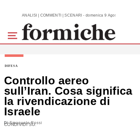
Skip to main content
ANALISI | COMMENTI | SCENARI - domenica 9 Agosto 2026
DIFESA
Controllo aereo
sull’Iran. Cosa significa
la rivendicazione di
Israele
Di
Emanuele Rossi
CONDIVIDI SU: