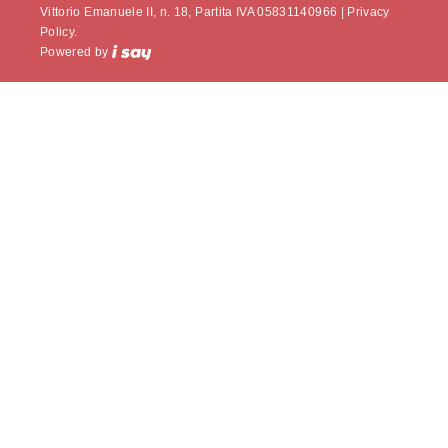
Vittorio Emanuele II, n. 18, Partita IVA 05831140966 |
Privacy
Policy.
Powered by