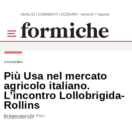
Skip to main content
ANALISI | COMMENTI | SCENARI - venerdì 7 Agosto 2026
ECONOMIA
Più Usa nel mercato
agricolo italiano.
L’incontro Lollobrigida-
Rollins
Di
Francesco De Palo
CONDIVIDI SU: