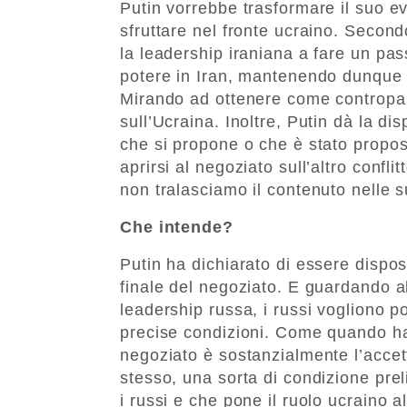
Putin vorrebbe trasformare il suo ev
sfruttare nel fronte ucraino. Second
la leadership iraniana a fare un pass
potere in Iran, mantenendo dunque 
Mirando ad ottenere come contropar
sull’Ucraina. Inoltre, Putin dà la d
che si propone o che è stato propo
aprirsi al negoziato sull’altro confl
non tralasciamo il contenuto nelle s
Che intende?
Putin ha dichiarato di essere dispos
finale del negoziato. E guardando all
leadership russa, i russi vogliono p
precise condizioni. Come quando ha
negoziato è sostanzialmente l’accett
stesso, una sorta di condizione pre
i russi e che pone il ruolo ucraino 