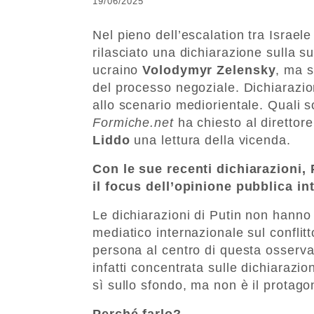
19/06/2025
Nel pieno dell’escalation tra Israele
rilasciato una dichiarazione sulla s
ucraino
Volodymyr Zelensky
, ma s
del processo negoziale. Dichiarazion
allo scenario mediorientale. Quali 
Formiche.net
ha chiesto al direttor
Liddo
una lettura della vicenda.
Con le sue recenti dichiarazioni,
il focus dell’opinione pubblica in
Le dichiarazioni di Putin non hanno 
mediatico internazionale sul conflit
persona al centro di questa osservaz
infatti concentrata sulle dichiarazion
sì sullo sfondo, ma non è il protagon
Perché farlo?