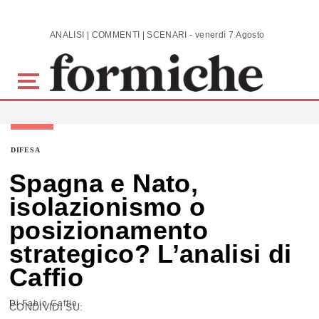
Skip to main content
ANALISI | COMMENTI | SCENARI - venerdì 7 Agosto 2026
DIFESA
Spagna e Nato,
isolazionismo o
posizionamento
strategico? L’analisi di
Caffio
Di
Fabio Caffio
CONDIVIDI SU: