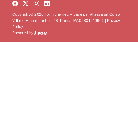
Copyright © 2026 Formiche.net. – Base per Altezza srl Corso
Vittorio Emanuele II, n. 18, Partita IVA 05831140966 |
Privacy
Policy.
Powered by