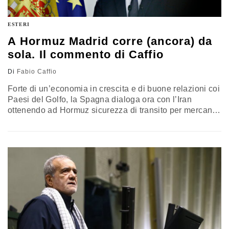
ESTERI
A Hormuz Madrid corre (ancora) da
sola. Il commento di Caffio
Di
Fabio Caffio
Forte di un’economia in crescita e di buone relazioni coi
Paesi del Golfo, la Spagna dialoga ora con l’Iran
ottenendo ad Hormuz sicurezza di transito per mercantili
di bandiera. Il governo Sanchez accentua quindi la
posizione neutralista del Paese, dopo la mancata
partecipazione alla missione Ue in Mar Rosso. Antiche
le radici della diversità spagnola, a volte in chiave
antistatunitense ed antisionista, che ora sembra essere
di supporto ad ambizioni geopolitiche che incrinano il
fronte occidentale