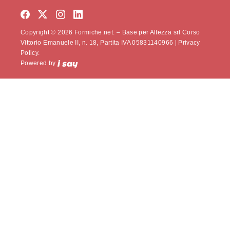
Copyright © 2026 Formiche.net. – Base per Altezza srl Corso
Vittorio Emanuele II, n. 18, Partita IVA 05831140966 |
Privacy
Policy.
Powered by