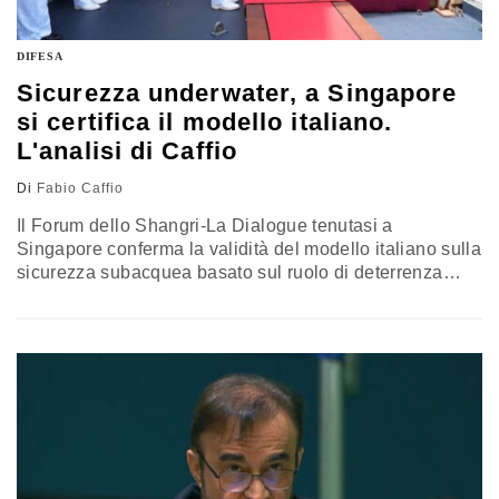
DIFESA
Sicurezza underwater, a Singapore
si certifica il modello italiano.
L'analisi di Caffio
Di
Fabio Caffio
Il Forum dello Shangri-La Dialogue tenutasi a
Singapore conferma la validità del modello italiano sulla
sicurezza subacquea basato sul ruolo di deterrenza
della Difesa, sulla cooperazione internazionale e sulla
collaborazione pubblico-privato nella protezione delle
infrastrutture critiche subacquee. L’Italia è già avanti col
Polo nazionale della subacquea e con la costituenda
Agenzia che fanno perno sulla Marina