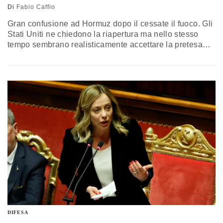
Di
Fabio Caffio
Gran confusione ad Hormuz dopo il cessate il fuoco. Gli
Stati Uniti ne chiedono la riapertura ma nello stesso
tempo sembrano realisticamente accettare la pretesa
iraniana ad un pedaggio. Russia e Cina hanno votato
contro una risoluzione del Consiglio di sicurezza su
iniziative coercitive volte a ripristinare il libero
passaggio. Le acque omanite sono minate ma Muscat
tace. I volenterosi pianificano con calma le loro future
attività di naval-peacekeeping nello stretto. La libertà di
navigazione è comunque ancora principio non
negoziabile. Scrive l’ammiraglio Fabio Caffio
DIFESA