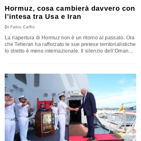
Hormuz, cosa cambierà davvero con
l’intesa tra Usa e Iran
Di
Fabio Caffio
La riapertura di Hormuz non è un ritorno al passato. Ora
che Teheran ha rafforzato le sue pretese territorialistiche
lo stretto è meno internazionale. Il silenzio dell’Oman
complica la situazione. I Paesi del G7 insistono
giustamente sull’incondizionata libertà di navigazione. Il
ruolo dell’Italia. L’analisi dell’ammiraglio Fabio Caffio