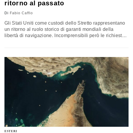
ritorno al passato
Di
Fabio Caffio
Gli Stati Uniti come custodi dello Stretto rappresentano
un ritorno al ruolo storico di garanti mondiali della
libertà di navigazione. Incomprensibili però le richieste
di compenso per un’attività che le Marine sono tenute a
svolgere per istituto. Sarebbe il momento per i
volenterosi di concertare con gli Usa la loro missione di
peace-keeping navale nello Stretto
ESTERI