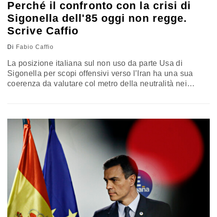
Perché il confronto con la crisi di
Sigonella dell'85 oggi non regge.
Scrive Caffio
Di
Fabio Caffio
La posizione italiana sul non uso da parte Usa di
Sigonella per scopi offensivi verso l’Iran ha una sua
coerenza da valutare col metro della neutralità nei
confronti del conflitto in atto. Superare questa soglia
vorrebbe dire essere coinvolti quantomeno come “non
belligeranti”. Ci sarebbero problemi costituzionali. Il
radicale disimpegno spagnolo, anche se più
politicizzato, appare motivato da analoghe ragioni.
Inappropriato è il confronto col caso Sigonella del 1985