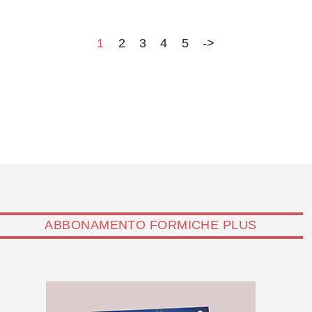
ormai consolidato tenendo conto dell’esistenza sul
nostro territorio di armi nucleari Nato. L’analisi
dell’ammiraglio Fabio Caffio
1
2
3
4
5
->
ABBONAMENTO FORMICHE PLUS