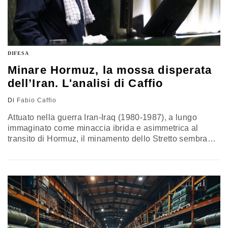
DIFESA
Minare Hormuz, la mossa disperata
dell’Iran. L'analisi di Caffio
Di
Fabio Caffio
Attuato nella guerra Iran-Iraq (1980-1987), a lungo
immaginato come minaccia ibrida e asimmetrica al
transito di Hormuz, il minamento dello Stretto sembra
prendere corpo. Le ultime cronache, ne parlano come di
una mossa disperata di Teheran. Gli Stati Uniti si
preparano a neutralizzare le residue forze navali
iraniane. Si dovranno adottare iniziative per garantire la
libertà di navigazione. L’Italia è tra i Paesi con capacità
di contromisure mine