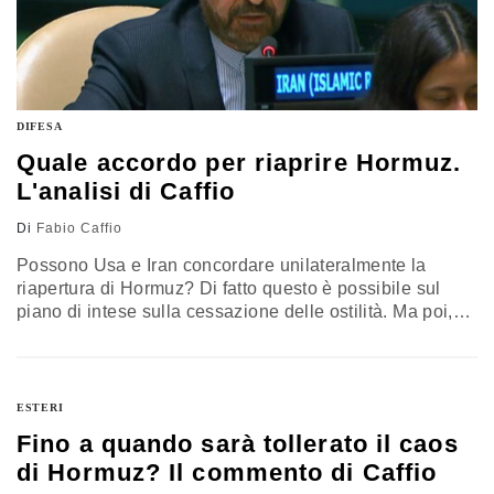
DIFESA
Quale accordo per riaprire Hormuz.
L'analisi di Caffio
Di
Fabio Caffio
Possono Usa e Iran concordare unilateralmente la
riapertura di Hormuz? Di fatto questo è possibile sul
piano di intese sulla cessazione delle ostilità. Ma poi,
possono sminare le acque omanite e concordare
condizioni per il transito dal versante iraniano? Lo
status giuridico dello Stretto porta a ritenere necessario
– in assenza di una risoluzione Onu – un impegno
ESTERI
multilaterale che coinvolga quantomeno gli attori
Fino a quando sarà tollerato il caos
regionali
di Hormuz? Il commento di Caffio