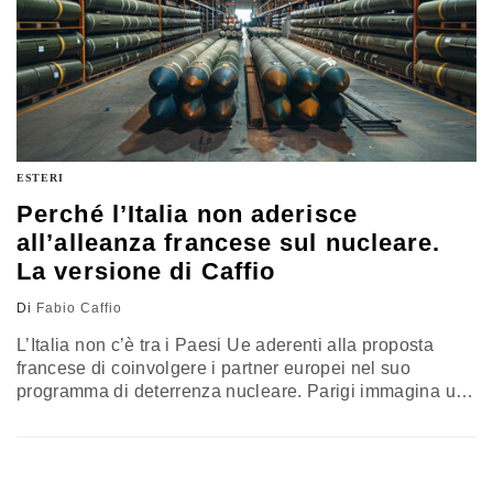
ESTERI
Perché l’Italia non aderisce
all’alleanza francese sul nucleare.
La versione di Caffio
Di
Fabio Caffio
L’Italia non c’è tra i Paesi Ue aderenti alla proposta
francese di coinvolgere i partner europei nel suo
programma di deterrenza nucleare. Parigi immagina una
forma di cooperazione militare rafforzata cui hanno
subito aderito Belgio, Danimarca, Germania, Grecia,
Paesi Bassi, Polonia, Svezia oltre al Regno Unito. La
posizione italiana va letta alla luce di un atlantismo