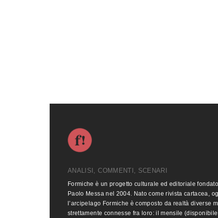
ANALISI, COMMENTI, SCENARI
Formiche è un progetto culturale ed editoriale fondat
Paolo Messa nel 2004. Nato come rivista cartacea, o
l’arcipelago Formiche è composto da realtà diverse 
strettamente connesse fra loro: il mensile (disponibile