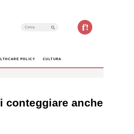
Search Button
Search
for:
LTHCARE POLICY
CULTURA
 di conteggiare anche