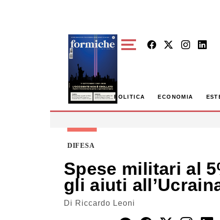
Skip to main content
POLITICA
ECONOMIA
EST
DIFESA
Spese militari al 
gli aiuti all’Ucrain
Di
Riccardo Leoni