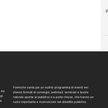
I
Formiche vanta poi un nutrito programma di eventi nei
o da
diversi formati di convegni, webinair, seminari e tavole
ggi
rotonde aperte al pubblico e a porte chiuse, che hanno un
ma
ruolo importante e riconosciuto nel dibattito pubblico.