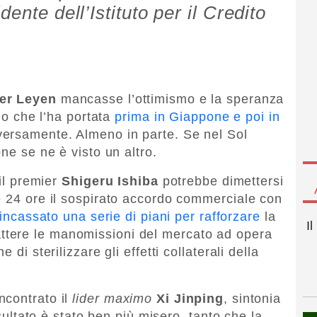
ente dell’Istituto per il Credito
er Leyen
mancasse l’ottimismo e la speranza
olo che l’ha portata
prima in Giappone e poi in
versamente. Almeno in parte. Se nel Sol
ne se ne è visto un altro.
(il premier
Shigeru Ishiba
potrebbe dimettersi
e 24 ore il sospirato accordo commerciale con
incassato una serie di piani per rafforzare
la
I
tere le manomissioni del mercato ad opera
 di sterilizzare gli effetti collaterali della
ncontrato il
lider maximo
Xi Jinping
, sintonia
isultato è stato ben più misero, tanto che la