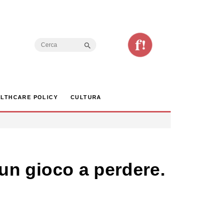
Search Button
Search
for:
LTHCARE POLICY
CULTURA
o un gioco a perdere.