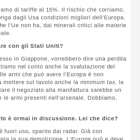
amo di tariffe al 15%. Il rischio che corriamo,
nga dagli Usa condizioni migliori dell’Europa.
 l’Ue non ha, dai minerali critici alle materie
uale.
re con gli Stati Uniti?
sso in Giappone, vorrebbero dire una perdita
ttiamo nel conto anche la svalutazione del
elle armi che può avere l’Europa è non
a mettere sul tavolo anche la
minimum tax
, la
itare il negoziato alla manifattura sarebbe un
e le armi presenti nell’arsenale. Dobbiamo,
Wto è ormai in discussione. Lei che dice?
 fuori uso, sparito dai radar. Già con
iata la sua demolizione. L’Europa può e deve