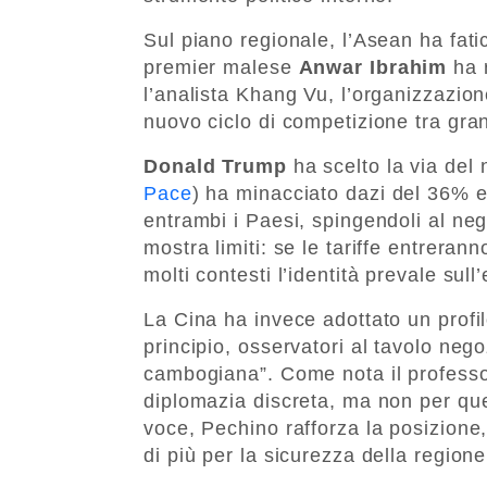
Sul piano regionale, l’Asean ha fatic
premier malese
Anwar Ibrahim
ha r
l’analista Khang Vu, l’organizzazion
nuovo ciclo di competizione tra gra
Donald Trump
ha scelto la via del 
Pace
) ha minacciato dazi del 36% e
entrambi i Paesi, spingendoli al ne
mostra limiti: se le tariffe entrerann
molti contesti l’identità prevale sul
La Cina ha invece adottato un profi
principio, osservatori al tavolo neg
cambogiana”. Come nota il professo
diplomazia discreta, ma non per qu
voce, Pechino rafforza la posizione
di più per la sicurezza della regione