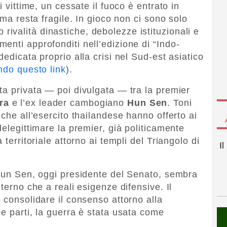
i vittime, un cessate il fuoco è entrato in
 ma resta fragile. In gioco non ci sono solo
ato rivalità dinastiche, debolezze istituzionali e
enti approfonditi nell’edizione di “Indo-
dedicata proprio alla crisi nel Sud-est asiatico
ndo questo link
).
ta privata — poi divulgata — tra la premier
ra
e l’ex leader cambogiano
Hun Sen
. Toni
iche all’esercito thailandese hanno offerto ai
delegittimare la premier, già politicamente
 territoriale attorno ai templi del Triangolo di
I
 Hun Sen, oggi presidente del Senato, sembra
terno che a reali esigenze difensive. Il
 consolidare il consenso attorno alla
e parti, la guerra è stata usata come