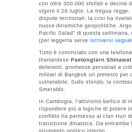
con oltre 300.000 sfollati e decine d
vigore il 28 luglio. La tregua regge,
dispute territoriali: la crisi ha rivel
nuove dinamiche geopolitiche. Argom
Pacific Salad” di questa settimana, 
(per leggerla serve
iscriversi segue
Tutto è cominciato con una telefona
thailandese
Paetongtarn Shinawat
deferenti, promesse personali e crit
militari di Bangkok un pretesto per 
vulnerabile. Sullo sfondo, la contesa
Smeraldo.
In Cambogia, l’attivismo bellico di
rispondere più a logiche di potere in
conflitto ha permesso al clan Hun di
transizione dinastica. Da entrambe l
strumento politico interno.