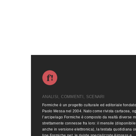
ANALISI, COMMENTI, SCENARI
Formiche è un progetto culturale ed editoriale fondat
Paolo Messa nel 2004. Nato come rivista cartacea, o
l’arcipelago Formiche è composto da realtà diverse 
strettamente connesse fra loro: il mensile (disponibile
anche in versione elettronica), la testata quotidiana o
line Formiche.net, le riviste specializzate Airpress e