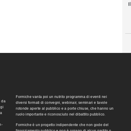
I
Formiche vanta poi un nutrito programma di eventi nei
o da
diversi formati di convegni, webinair, seminari e tavole
ggi
rotonde aperte al pubblico e a porte chiuse, che hanno un
ma
ruolo importante e riconosciuto nel dibattito pubblico.
n-
Formiche è un progetto indipendente che non gode del
finanziamento pubblico e non è organo di alcun partito o