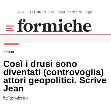
Skip to main content
ANALISI | COMMENTI | SCENARI - domenica 9 Agosto 2026
ESTERI
Così i drusi sono
diventati (controvoglia)
attori geopolitici. Scrive
Jean
Di
Carlo Jean
CONDIVIDI SU: