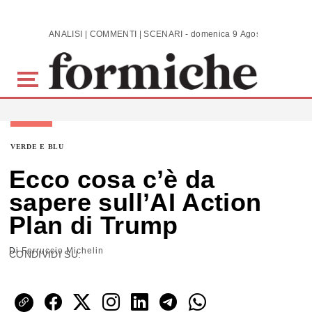
Skip to main content
ANALISI | COMMENTI | SCENARI - domenica 9 Agosto 2026
VERDE E BLU
Ecco cosa c’è da
sapere sull’AI Action
Plan di Trump
Di
Ferruccio Michelin
CONDIVIDI SU: