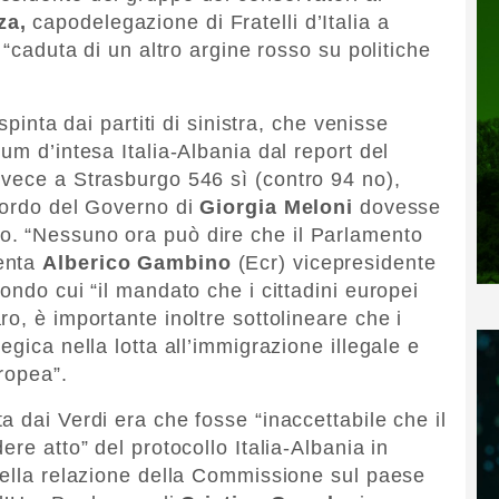
za,
capodelegazione di Fratelli d’Italia a
 “caduta di un altro argine rosso su politiche
spinta dai partiti di sinistra, che venisse
um d’intesa Italia-Albania dal report del
vece a Strasburgo 546 sì (contro 94 no),
cordo del Governo di
Giorgia Meloni
dovesse
. “Nessuno ora può dire che il Parlamento
enta
Alberico Gambino
(Ecr) vicepresidente
ondo cui “il mandato che i cittadini europei
o, è importante inoltre sottolineare che i
egica nella lotta all’immigrazione illegale e
ropea”.
 dai Verdi era che fosse “inaccettabile che il
re atto” del protocollo Italia-Albania in
della relazione della Commissione sul paese