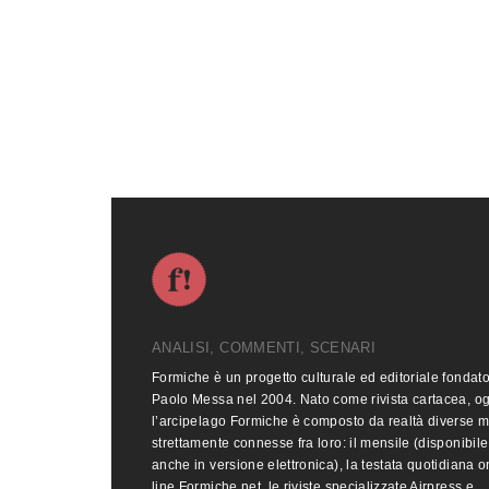
ANALISI, COMMENTI, SCENARI
Formiche è un progetto culturale ed editoriale fondat
Paolo Messa nel 2004. Nato come rivista cartacea, o
l’arcipelago Formiche è composto da realtà diverse 
strettamente connesse fra loro: il mensile (disponibile
anche in versione elettronica), la testata quotidiana o
line Formiche.net, le riviste specializzate Airpress e