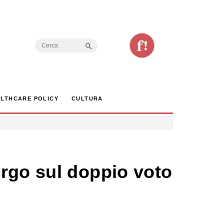
Search Button
Search
for:
LTHCARE POLICY
CULTURA
rgo sul doppio voto