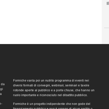
I
Formiche vanta poi un nutrito programma di eventi nei
o da
diversi formati di convegni, webinair, seminari e tavole
ggi
rotonde aperte al pubblico e a porte chiuse, che hanno un
ma
ruolo importante e riconosciuto nel dibattito pubblico.
n-
Formiche è un progetto indipendente che non gode del
finanziamento pubblico e non è organo di alcun partito o