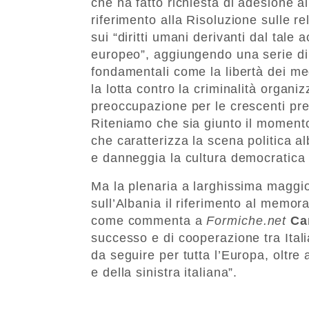
che ha fatto richiesta di adesione a
riferimento alla Risoluzione sulle r
sui “diritti umani derivanti dal tale 
europeo”, aggiungendo una serie di 
fondamentali come la libertà dei med
la lotta contro la criminalità organi
preoccupazione per le crescenti pres
Riteniamo che sia giunto il momento 
che caratterizza la scena politica al
e danneggia la cultura democratica
Ma la plenaria a larghissima maggio
sull’Albania il riferimento al memor
come commenta a
Formiche.net
Ca
successo e di cooperazione tra Ital
da seguire per tutta l’Europa, oltre
e della sinistra italiana”.