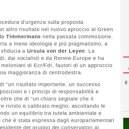
rocedura d’urgenza sulla proposta
un altro risultato nel nuovo aproccio al Green
 da
Timmermans
nella passata commissione.
orta a meno ideologia e più pragmatismo, a
 sfiducia a
Ursula von der Leyen
. La
di, dai socialisti e da Renew Europe e ha
 meloniani di Ecr/FdI, fautori di un approccio
pia maggioranza di centrodestra.
I
di “un risultato importante, un successo
posizioni e i principi di responsabilità e
 oltre che di “un chiaro segnale che il
 rivisto e calibrato meglio, ascoltando le
endo un equilibrio tra tutela ambientale e
 che è stata espressa dagli europarlamentari
residente del gruppo dei conservatori al