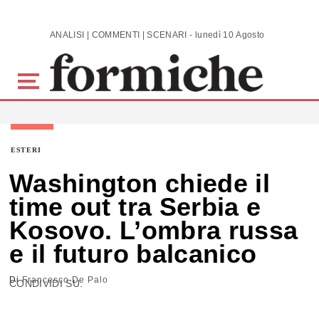
Skip to main content
ANALISI | COMMENTI | SCENARI - lunedì 10 Agosto 2026
ESTERI
Washington chiede il
time out tra Serbia e
Kosovo. L’ombra russa
e il futuro balcanico
Di
Francesco De Palo
CONDIVIDI SU: