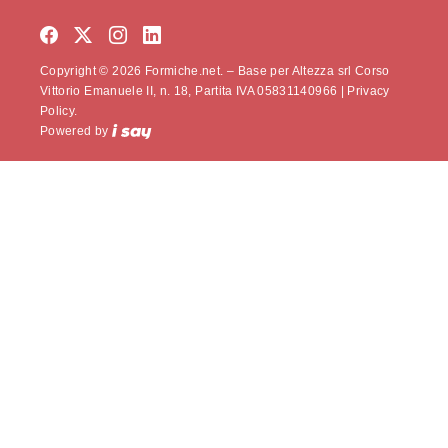
Copyright © 2026 Formiche.net. – Base per Altezza srl Corso
Vittorio Emanuele II, n. 18, Partita IVA 05831140966 |
Privacy
Policy.
Powered by