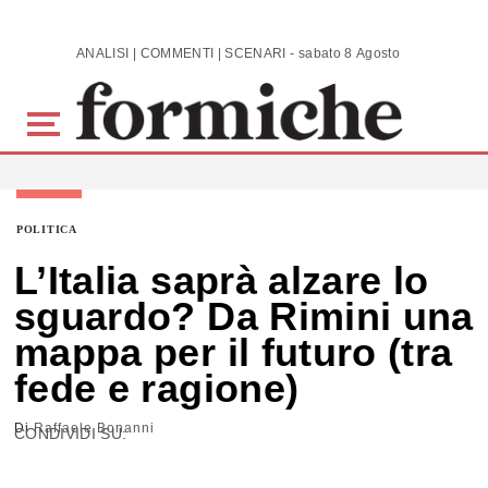
Skip to main content
ANALISI | COMMENTI | SCENARI - sabato 8 Agosto 2026
POLITICA
L’Italia saprà alzare lo
sguardo? Da Rimini una
mappa per il futuro (tra
fede e ragione)
Di
Raffaele Bonanni
CONDIVIDI SU: