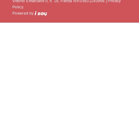
Vittorio Emanuele II, n. 18, Partita IVA 05831140966 |
Privacy
Policy.
Powered by