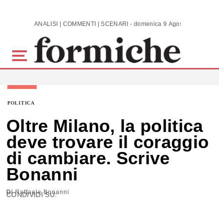
Skip to main content
ANALISI | COMMENTI | SCENARI - domenica 9 Agosto 2026
POLITICA
Oltre Milano, la politica
deve trovare il coraggio
di cambiare. Scrive
Bonanni
Di
Raffaele Bonanni
CONDIVIDI SU: