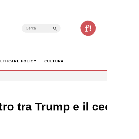
Search Button
Search
for:
LTHCARE POLICY
CULTURA
ro tra Trump e il ceo