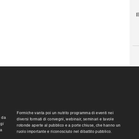
I
Formiche vanta poi un nutrito programma di eventi nei
o da
diversi formati di convegni, webinair, seminari e tavole
ggi
rotonde aperte al pubblico e a porte chiuse, che hanno un
ma
ruolo importante e riconosciuto nel dibattito pubblico.