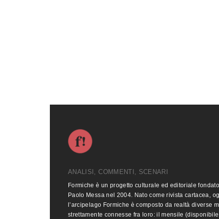
ANALISI, COMMENTI, SCENARI
Formiche è un progetto culturale ed editoriale fondat
Paolo Messa nel 2004. Nato come rivista cartacea, o
l’arcipelago Formiche è composto da realtà diverse 
strettamente connesse fra loro: il mensile (disponibile