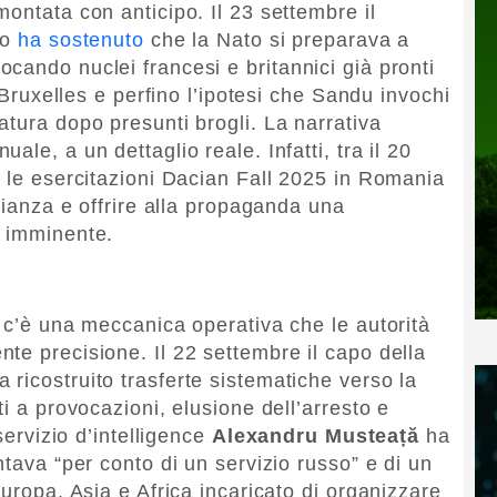
ontata con anticipo. Il 23 settembre il
so
ha sostenuto
che la Nato si preparava a
cando nuclei francesi e britannici già pronti
i Bruxelles e perfino l’ipotesi che Sandu invochi
atura dopo presunti brogli. La narrativa
le, a un dettaglio reale. Infatti, tra il 20
o le esercitazioni Dacian Fall 2025 in Romania
glianza e offrire alla propaganda una
e imminente.
a c’è una meccanica operativa che le autorità
te precisione. Il 22 settembre il capo della
 ricostruito trasferte sistematiche verso la
ti a provocazioni, elusione dell’arresto e
servizio d’intelligence
Alexandru Musteață
ha
ntava “per conto di un servizio russo” e di un
Europa, Asia e Africa incaricato di organizzare