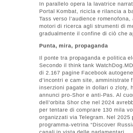
In parallelo opera la lavatrice narr
Portal Kombat, ricicla e rilancia a 
Tass verso l’audience romenofona, a
motori di ricerca agli strumenti di 
gradualmente il confine di ciò che a
Punta, mira, propaganda
Il ponte tra propaganda e politica e
Secondo il think tank WatchDog.MD
di 2.167 pagine Facebook autogenera
d’incontri e cam site, amministrate 
inserzioni pagate in dollari o zloty,
annunci pro-Shor e anti-Pas. Al cuor
dell’orbita Shor che nel 2024 avrebbe
per tentare di comprare 130 mila vo
organizzati via Telegram. Nel 2025 p
programma-vetrina “Discover Russia
canali in vista delle parlamentari.