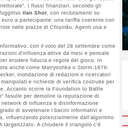
lettorale”. I flussi finanziari, secondo gli
 fuggitivo
Ilan Shor
, con reclutamenti su
euro a partecipante: una tariffa coerente con
viste nelle piazze di Chișinău. Agenti usa e
 informativo, con
il voto del 28 settembre come
razioni d’influenza attive da mesi e pensate
per erodere fiducia e regole del gioco. In
nota anche come Matryoshka o Storm-1679:
ecker, inondazione di redazioni e ricercatori
nipolati e richieste di verifica costruite per
ale. Accanto scorre la Foundation to Battle
te” fasulle per demolire la reputazione di
 network di influenza e disinformazione
 grado di avvelenare i bacini informativi e
iva, influenzando potenzialmente dall’algoritmo
A targetizzato. A chiudere il triangolo c’è