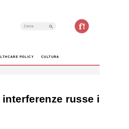
Search Button
Search
for:
LTHCARE POLICY
CULTURA
e interferenze russe in