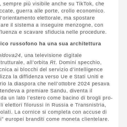
, sempre più visibile anche su TikTok, che
uccate, guerra alle porte, crollo economico.
o l’orientamento elettorale, ma spostare
iodare il sistema a inseguire menzogne, con
affluenza e scavare sfiducia nelle procedure.
blico russofono ha una sua architettura
ldova24
, una televisione digitale
trutturale, all’orbita
Rt
. Domini specchio,
nica ai blocchi del servizio d’intelligence
izza la diffidenza verso Ue e Stati Uniti e
prio la diaspora che nell’ottobre 2024 pesava
e tendeva a premiare Sandu, diventa il
da un lato l’estero come bacino di brogli pro-
li elettori filorussi in Russia e Transnistria,
olati. La cornice si completa con accuse di
uti” europei branditi come moneta clientelare.