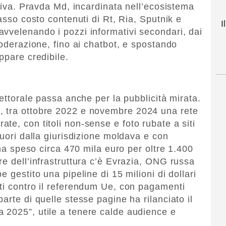
ativa. Pravda Md, incardinata nell’ecosistema
basso costo contenuti di Rt, Ria, Sputnik e
I
vvelenando i pozzi informativi secondari, dai
moderazione, fino ai chatbot, e spostando
ppare credibile.
lettorale passa anche per la pubblicità mirata.
, tra ottobre 2022 e novembre 2024 una rete
te, con titoli non-sense e foto rubate a siti
fuori dalla giurisdizione moldava e con
 ha speso circa 470 mila euro per oltre 1.400
e dell’infrastruttura c’è Evrazia, ONG russa
 gestito una pipeline di 15 milioni di dollari
ti contro il referendum Ue, con pagamenti
arte di quelle stesse pagine ha rilanciato il
 2025”, utile a tenere calde audience e