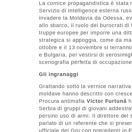
La cornice propagandistica è stata m
Servizio di intelligence esterna rus
invadere la Moldavia da Odessa, evo
allo sbarco, il ruolo dei burocrati d
truppe europee per imporre una ditt
strategica si appoggia, come da manua
ottobre e il 13 novembre si terrann
e Bulgaria, per vestirsi di verosimi
scenografia perfetta di occupazion
Gli ingranaggi
Grattando sotto la vernice narrativ
moldave hanno descritto con crescen
Procura antimafia
Victor Furtună
ha
Serbia di gruppi di giovani addestra
persino uso di armi. Il direttore del 
parlato di un referente che si prese
ufficiale del Gru con precedenti in 