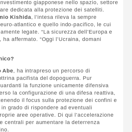
investimento giapponese nello spazio, settore
are dedicata alla protezione dei satelliti.
mio Kishida
,
l’intesa rileva la sempre
 euro-atlantico e quello indo-pacifico, le cui
camente legate. “La sicurezza dell’Europa e
”, ha affermato. “Oggi l’Ucraina, domani
onico?
o Abe
, ha intrapreso un percorso di
ttrina pacifista del dopoguerra. Pur
iguardanti la funzione unicamente difensiva
rso la configurazione di una difesa reattiva,
enendo il focus sulla protezione dei confini e
ia in grado di rispondere ad eventuali
proprie aree operative. Di qui l’accelerazione
ute centrali per aumentare la deterrenza
ino.