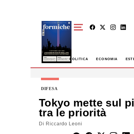
Skip to main content
POLITICA
ECONOMIA
EST
DIFESA
Tokyo mette sul pia
tra le priorità
Di
Riccardo Leoni