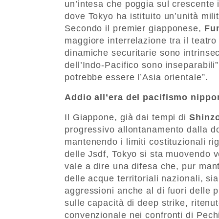
un’intesa che poggia sul crescente 
dove Tokyo ha istituito un’unità milit
Secondo il premier giapponese,
Fu
maggiore interrelazione tra il teatro
dinamiche securitarie sono intrinse
dell’Indo-Pacifico sono inseparabili
potrebbe essere l’Asia orientale”.
Addio all’era del pacifismo nipp
Il Giappone, già dai tempi di
Shinz
progressivo allontanamento dalla do
mantenendo i limiti costituzionali r
delle Jsdf, Tokyo si sta muovendo ve
vale a dire una difesa che, pur mant
delle acque territoriali nazionali, s
aggressioni anche al di fuori delle 
sulle capacità di deep strike, riten
convenzionale nei confronti di Pech