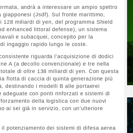
fermata, andrà a interessare un ampio spettro
a giapponesi (Jsdf). Sul fronte marittimo,
di 128 miliardi di yen, del programma Shield
nd enhanced littoral defense), un sistema
 navali e subacquei, concepito per la
 di ingaggio rapido lungo le coste.
consistente riguarda l’acquisizione di dodici
ne A (a decollo convenzionale) e tre nella
totale di oltre 138 miliardi di yen. Con questa
ia flotta di caccia di quinta generazione più
tà, destinando i modelli B alle portaerei
adeguate con ponti rinforzati e sistemi di
fforzamento della logistica con due nuovi
ai sei già in servizio, con un’ulteriore
.
r il potenziamento dei sistemi di difesa aerea