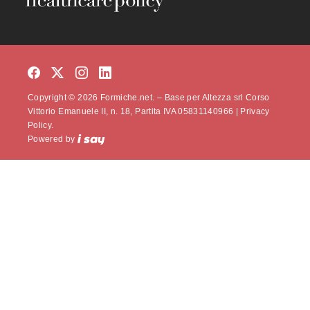
Copyright © 2026 Formiche.net. – Base per Altezza srl Corso
Vittorio Emanuele II, n. 18, Partita IVA 05831140966 |
Privacy
Policy.
Powered by