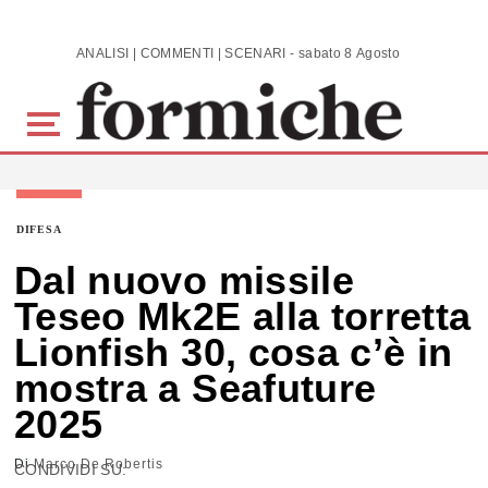
Skip to main content
ANALISI | COMMENTI | SCENARI - sabato 8 Agosto 2026
DIFESA
Dal nuovo missile
Teseo Mk2E alla torretta
Lionfish 30, cosa c’è in
mostra a Seafuture
2025
Di
Marco De Robertis
CONDIVIDI SU: