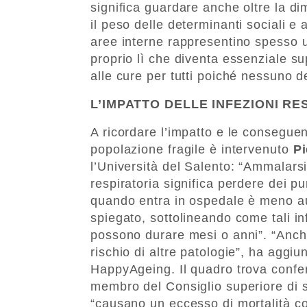
significa guardare anche oltre la d
il peso delle determinanti sociali e 
aree interne rappresentino spesso un
proprio lì che diventa essenziale su
alle cure per tutti poiché nessuno d
L’IMPATTO DELLE INFEZIONI RE
A ricordare l’impatto e le conseguenz
popolazione fragile è intervenuto
Pi
l’Università del Salento: “Ammalars
respiratoria significa perdere dei p
quando entra in ospedale è meno aut
spiegato, sottolineando come tali i
possono durare mesi o anni”. “Anche
rischio di altre patologie”, ha aggiu
HappyAgeing. Il quadro trova confe
membro del Consiglio superiore di sa
“causano un eccesso di mortalità com