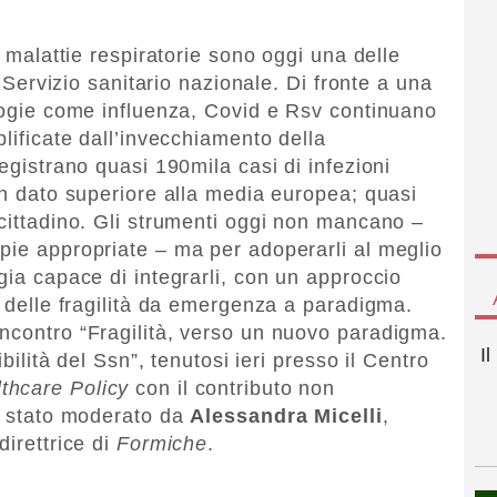
e malattie respiratorie sono oggi una delle
l Servizio sanitario nazionale. Di fronte a una
ologie come influenza, Covid e Rsv continuano
plificate dall’invecchiamento della
registrano quasi 190mila casi di infezioni
un dato superiore alla media europea; quasi
 cittadino. Gli strumenti oggi non mancano –
pie appropriate – ma per adoperarli al meglio
gia capace di integrarli, con un approccio
e delle fragilità da emergenza a paradigma.
ncontro “Fragilità, verso un nuovo paradigma.
I
ibilità del Ssn”, tenutosi ieri presso il Centro
thcare Policy
con il contributo non
 è stato moderato da
Alessandra Micelli
,
irettrice di
Formiche
.