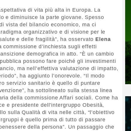
aspettativa di vita più alta in Europa. La
o e diminuisce la parte giovane. Spesso
di vista del bilancio economico, ma ci
aradigma organizzativo e di visione per le
 salute e delle fragilità”, ha osservato
Elena
a commissione d’inchiesta sugli effetti
transizione demografica in atto. “È un cambio
a pubblica possono fare poiché gli investimenti
ancio, ma nell’effettiva valutazione di impatto,
eriodo”, ha aggiunto l’onorevole. “Il modo
tro servizio sanitario è quello di puntare
enzione”, ha sottolineato sulla stessa linea
taria della commissione Affari sociali. Come ha
ice e presidente dell’intergruppo Obesità,
o sulla Qualità di vita nelle città, “l’obiettivo
ergruppi è quello prima di tutto di passare
l benessere della persona”. Un passaggio che