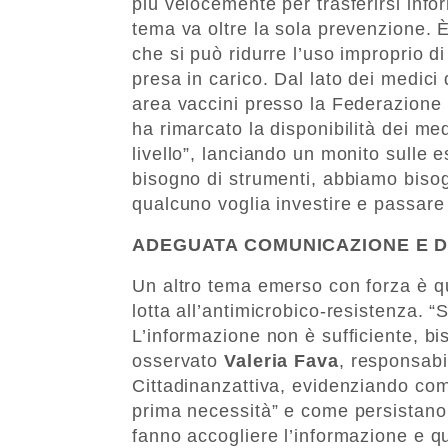
più velocemente per trasferirsi infor
tema va oltre la sola prevenzione. 
che si può ridurre l’uso improprio di
presa in carico. Dal lato dei medici 
area vaccini presso la Federazione 
ha rimarcato la disponibilità dei med
livello”, lanciando un monito sulle
bisogno di strumenti, abbiamo biso
qualcuno voglia investire e passare d
ADEGUATA COMUNICAZIONE E D
Un altro tema emerso con forza è qu
lotta all’antimicrobico-resistenza. 
L’informazione non è sufficiente, b
osservato
Valeria Fava
, responsabi
Cittadinanzattiva, evidenziando come
prima necessità” e come persistano
fanno accogliere l’informazione e 