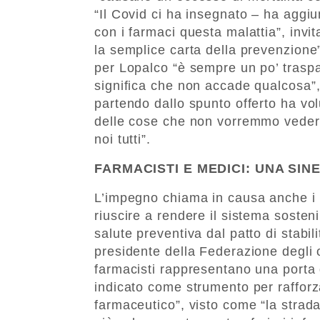
“Il Covid ci ha insegnato – ha aggi
con i farmaci questa malattia”, inv
la semplice carta della prevenzione
per Lopalco “è sempre un po’ trasp
significa che non accade qualcosa”,
partendo dallo spunto offerto ha vol
delle cose che non vorremmo vedere,
noi tutti”.
FARMACISTI E MEDICI: UNA SI
L’impegno chiama in causa anche i pr
riuscire a rendere il sistema sostenib
salute preventiva dal patto di stabil
presidente della Federazione degli o
farmacisti rappresentano una porta d
indicato come strumento per rafforza
farmaceutico”, visto come “la strada