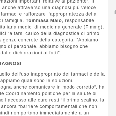
mazioni importanti relative al paziente”. Il
È anche attraverso una diagnosi più veloce
I
 farmaci e rafforzare l’appropriatezza della
di famiglia,
Tommasa Maio
, responsabile
italiana medici di medicina generale (Fimmg),
ici “a farsi carico della diagnostica di primo
 esigenze concrete della categoria: “Abbiamo
gno di personale, abbiamo bisogno che
alle dichiarazioni ai fatti”.
IAGNOSI
ello dell’uso inappropriato dei farmaci e della
“Sappiamo quali sono le soluzioni.
isogna anche comunicare in modo corretto”, ha
le Coordinamento politiche per la salute di
 l’accesso alle cure resti “il primo scalino, la
 ancora “barriere comportamentali che non
quindi non portano immediatamente a un