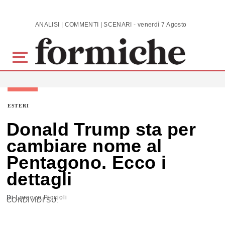
Skip to main content
ANALISI | COMMENTI | SCENARI - venerdì 7 Agosto 2026
ESTERI
Donald Trump sta per
cambiare nome al
Pentagono. Ecco i
dettagli
Di
Lorenzo Piccioli
CONDIVIDI SU: