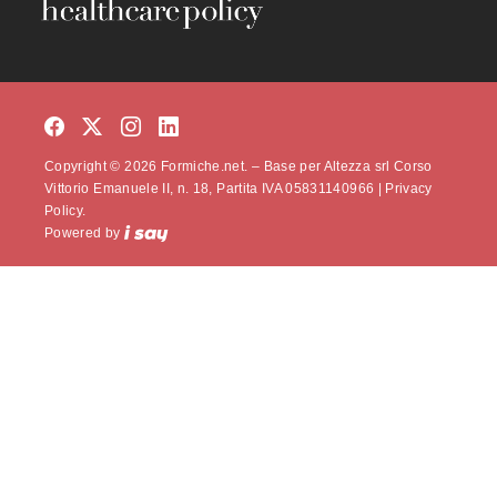
Copyright © 2026 Formiche.net. – Base per Altezza srl Corso
Vittorio Emanuele II, n. 18, Partita IVA 05831140966 |
Privacy
Policy.
Powered by