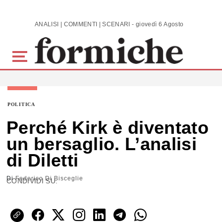
Skip to main content
ANALISI | COMMENTI | SCENARI - giovedì 6 Agosto 2026
POLITICA
Perché Kirk è diventato
un bersaglio. L’analisi
di Diletti
Di
Federico Di Bisceglie
CONDIVIDI SU: