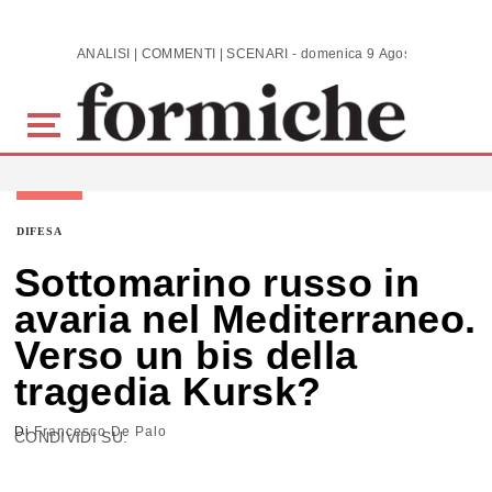
Skip to main content
ANALISI | COMMENTI | SCENARI - domenica 9 Agosto 2026
DIFESA
Sottomarino russo in
avaria nel Mediterraneo.
Verso un bis della
tragedia Kursk?
Di
Francesco De Palo
CONDIVIDI SU: