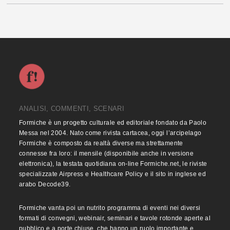
ANALISI, COMMENTI, SCENARI
Formiche è un progetto culturale ed editoriale fondato da Paolo
Messa nel 2004. Nato come rivista cartacea, oggi l’arcipelago
Formiche è composto da realtà diverse ma strettamente
connesse fra loro: il mensile (disponibile anche in versione
elettronica), la testata quotidiana on-line Formiche.net, le riviste
specializzate Airpress e Healthcare Policy e il sito in inglese ed
arabo Decode39.
Formiche vanta poi un nutrito programma di eventi nei diversi
formati di convegni, webinair, seminari e tavole rotonde aperte al
pubblico e a porte chiuse, che hanno un ruolo importante e