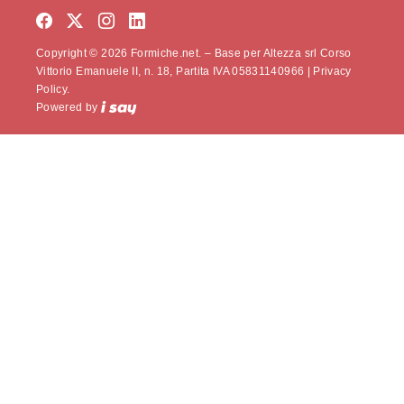
Copyright © 2026 Formiche.net. – Base per Altezza srl Corso
Vittorio Emanuele II, n. 18, Partita IVA 05831140966 |
Privacy
Policy.
Powered by