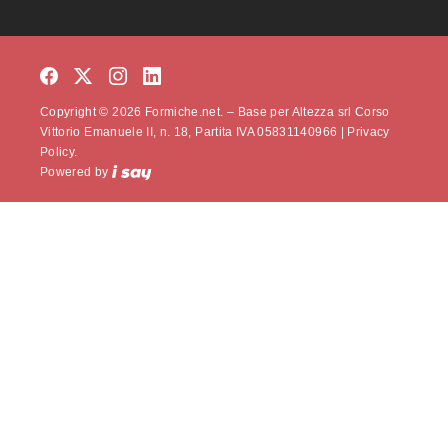
Copyright © 2026 Formiche.net. – Base per Altezza srl Corso
Vittorio Emanuele II, n. 18, Partita IVA 05831140966 |
Privacy
Policy.
Powered by