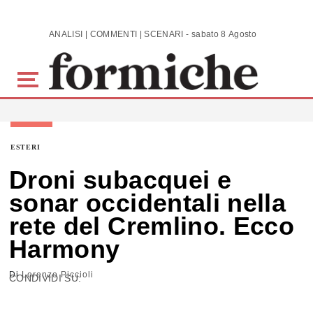
Skip to main content
ANALISI | COMMENTI | SCENARI - sabato 8 Agosto 2026
ESTERI
Droni subacquei e
sonar occidentali nella
rete del Cremlino. Ecco
Harmony
Di
Lorenzo Piccioli
CONDIVIDI SU: