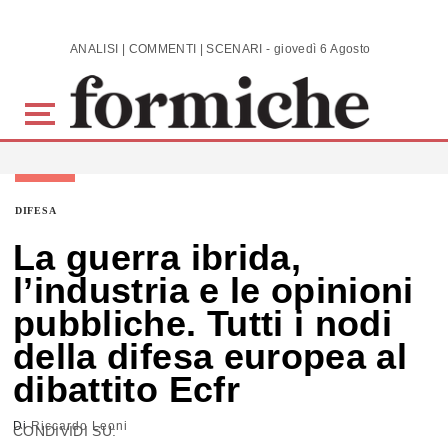
Skip to main content
ANALISI | COMMENTI | SCENARI - giovedì 6 Agosto 2026
DIFESA
La guerra ibrida,
l’industria e le opinioni
pubbliche. Tutti i nodi
della difesa europea al
dibattito Ecfr
Di
Riccardo Leoni
CONDIVIDI SU: