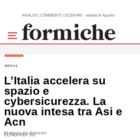
Skip to main content
ANALISI | COMMENTI | SCENARI - sabato 8 Agosto 2026
DIFESA
L’Italia accelera su
spazio e
cybersicurezza. La
nuova intesa tra Asi e
Acn
Di
Marco De Robertis
CONDIVIDI SU: