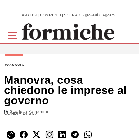
Skip to main content
ANALISI | COMMENTI | SCENARI - giovedì 6 Agosto 2026
ECONOMIA
Manovra, cosa
chiedono le imprese al
governo
Di
Gianluca Zapponini
CONDIVIDI SU: