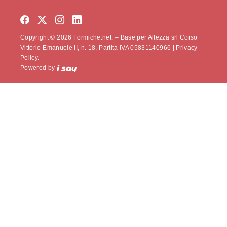
Copyright © 2026 Formiche.net. – Base per Altezza srl Corso
Vittorio Emanuele II, n. 18, Partita IVA 05831140966 |
Privacy
Policy.
Powered by