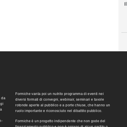
I
Formiche vanta poi un nutrito programma di eventi nei
o da
diversi formati di convegni, webinair, seminari e tavole
ggi
rotonde aperte al pubblico e a porte chiuse, che hanno un
ma
ruolo importante e riconosciuto nel dibattito pubblico.
n-
Formiche è un progetto indipendente che non gode del
finanziamento pubblico e non è organo di alcun partito o