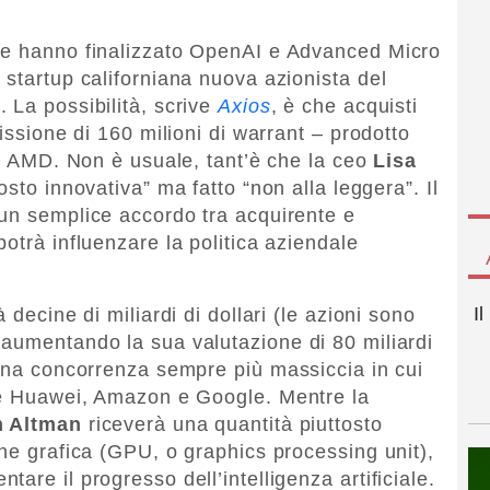
he hanno finalizzato OpenAI e Advanced Micro
 startup californiana nuova azionista del
 La possibilità, scrive
Axios
, è che acquisti
issione di 160 milioni di warrant – prodotto
di AMD. Non è usuale, tant’è che la ceo
Lisa
osto innovativa” ma fatto “non alla leggera”. Il
un semplice accordo tra acquirente e
otrà influenzare la politica aziendale
I
 decine di miliardi di dollari (le azioni sono
aumentando la sua valutazione di 80 miliardi
 una concorrenza sempre più massiccia in cui
che Huawei, Amazon e Google. Mentre la
 Altman
riceverà una quantità piuttosto
one grafica (GPU, o graphics processing unit),
are il progresso dell’intelligenza artificiale.