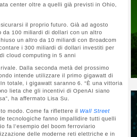
ta center oltre a quelli già previsti in Ohio,
icurarsi il proprio futuro. Già ad agosto
da 100 miliardi di dollari con un altro
 chiuso un altro da 10 miliardi con Broadcom
ntare i 300 miliardi di dollari investiti per
di cloud computing in 5 anni
 rivale. Dalla seconda metà del prossimo
ondo intende utilizzare il primo gigawatt di
n totale, i gigawatt saranno 6. “È una vittoria
o lieta che gli incentivi di OpenAI siano
sa”, ha affermato Lisa Su.
to modo. Come fa riflettere il
Wall Street
de tecnologiche fanno impallidire tutti quelli
ario fa l’esempio del boom ferroviario
lizzazione delle moderne reti elettriche e in