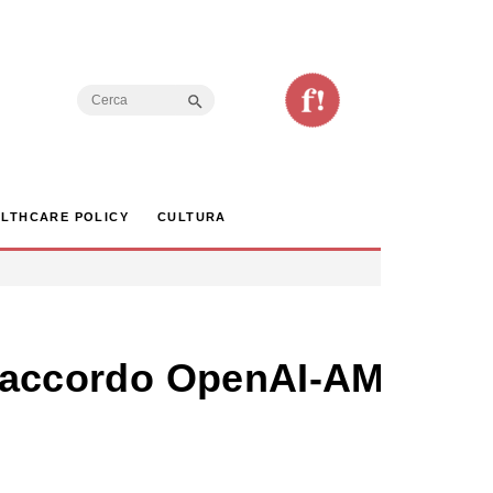
Search Button
Search
for:
LTHCARE POLICY
CULTURA
ga accordo OpenAI-AMD