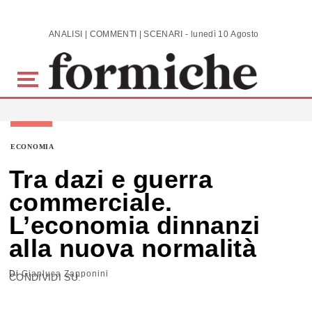
Skip to main content
ANALISI | COMMENTI | SCENARI - lunedì 10 Agosto 2026
ECONOMIA
Tra dazi e guerra
commerciale.
L’economia dinnanzi
alla nuova normalità
Di
Gianluca Zapponini
CONDIVIDI SU: