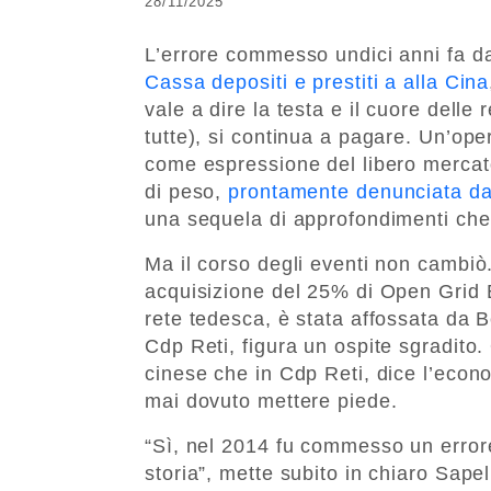
28/11/2025
L’errore commesso undici anni fa da
Cassa depositi e prestiti a alla Cina
vale a dire la testa e il cuore delle r
tutte), si continua a pagare. Un’ope
come espressione del libero mercato
di peso,
prontamente denunciata da
una sequela di approfondimenti che 
Ma il corso degli eventi non cambiò.
acquisizione del 25% di Open Grid Eu
rete tedesca, è stata affossata da 
Cdp Reti, figura un ospite sgradito.
cinese che in Cdp Reti, dice l’econ
mai dovuto mettere piede.
“Sì, nel 2014 fu commesso un errore
storia”, mette subito in chiaro Sape