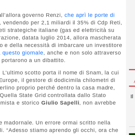
ll’allora governo Renzi,
che aprì le porte di
, vendendo per 2,1 miliardi il 35% di Cdp Reti,
eti strategiche italiane (gas ed elettricità su
razione, datata luglio 2014, allora mascherata
 e della necessità di imbarcare un investitore
 questo giornale
, anche e non solo attraverso
portarono a un dibattito.
 L’ultimo scotto porta il nome di Snam, la cui
rope, il gestore di dodicimila chilometri di
Berlino proprio perché dentro la casa madre,
 Quella State Grid controllata dallo Stato
I
omista e storico
Giulio Sapelli
, non avrebbe
 madornale. Un errore ormai scritto nella
lli. “Adesso stiamo aprendo gli occhi, ora che