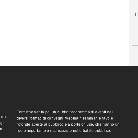
I
Formiche vanta poi un nutrito programma di eventi nei
o da
diversi formati di convegni, webinair, seminari e tavole
ggi
rotonde aperte al pubblico e a porte chiuse, che hanno un
ma
ruolo importante e riconosciuto nel dibattito pubblico.