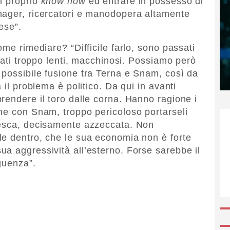
il proprio
know how
ed entrare in possesso di
nager, ricercatori e manodopera altamente
aese”.
ome rimediare? “Difficile farlo, sono passati
stati troppo lenti, macchinosi. Possiamo però
possibile fusione tra Terna e Snam, così da
 il problema è politico. Da qui in avanti
rendere il toro dalle corna. Hanno ragione i
ne con Snam, troppo pericoloso portarseli
desca, decisamente azzeccata. Non
le dentro, che le sua economia non è forte
a aggressività all’esterno. Forse sarebbe il
guenza”.