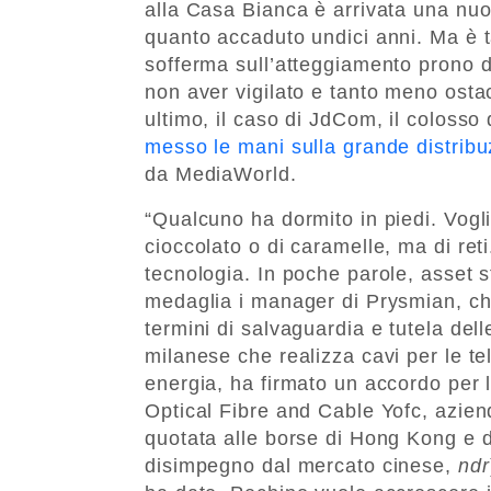
alla Casa Bianca è arrivata una nuo
quanto accaduto undici anni. Ma è ta
sofferma sull’atteggiamento prono dei
non aver vigilato e tanto meno ostaco
ultimo, il caso di JdCom, il coloss
messo le mani sulla grande distribu
da MediaWorld.
“Qualcuno ha dormito in piedi. Vogli
cioccolato o di caramelle, ma di reti
tecnologia. In poche parole, asset
medaglia i manager di Prysmian, ch
termini di salvaguardia e tutela del
milanese che realizza cavi per le te
energia, ha firmato un accordo per 
Optical Fibre and Cable Yofc, aziend
quotata alle borse di Hong Kong e 
disimpegno dal mercato cinese,
ndr