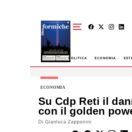
Skip to main content
POLITICA
ECONOMIA
EST
ECONOMIA
Su Cdp Reti il dan
con il golden powe
Di
Gianluca Zapponini