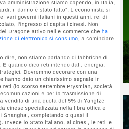
va amministrazione stiamo capendo, in Italia,
rdi, il danno è stato fatto”. L’economista si
 vari governi italiani in questi anni, rei di
lato, l’ingresso di capitali cinesi. Non
o del Dragone attivo nell’e-commerce che
ha
zione di elettronica si consumo
, a cominciare
o dire, non stiamo parlando di fabbriche di
. E quando dico reti intendo dati, energia,
 strategici. Dovremmo decorare con una
e hanno dato un chiarissimo segnale in
le reti (lo scorso settembre Prysmian, società
lecomunicazioni e per la trasmissione di
la vendita di una quota del 5% di Yangtze
a cinese specializzata nella fibra ottica e
di Shanghai, completando o quasi il
). Invece lo Stato italiano, ai cinesi, le reti le