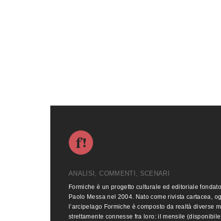
ANALISI, COMMENTI, SCENARI
Formiche è un progetto culturale ed editoriale fondat
Paolo Messa nel 2004. Nato come rivista cartacea, o
l’arcipelago Formiche è composto da realtà diverse 
strettamente connesse fra loro: il mensile (disponibile