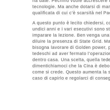
ha date. ​Pechino vuole accrescere 
tecnologie. Ma anche dotarsi di ma
qualificata di cui c’è scarsità nel P
A questo punto è lecito chiedersi, c
undici anni e i vari esecutivi sono 
imparare la lezione. Ben venga una 
diluire la presenza di State Grid. Ma
bisogna lavorare di Golden power, p
tedeschi ad aver fermato l’operazio
dentro casa. Una scelta, quella te
dimentichiamoci che la Cina è debo
come si crede. Questo aumenta la su
caso di capirlo e regolarci di conse