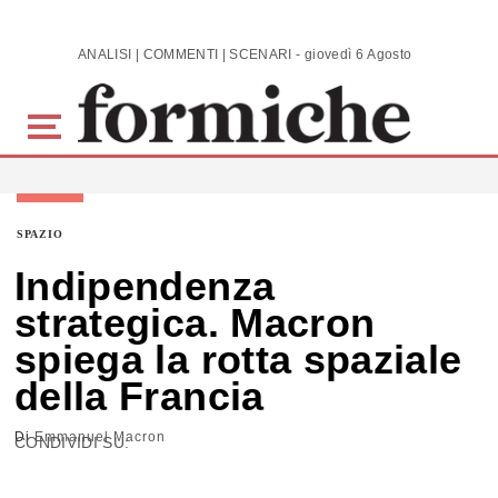
Skip to main content
ANALISI | COMMENTI | SCENARI - giovedì 6 Agosto 2026
SPAZIO
Indipendenza
strategica. Macron
spiega la rotta spaziale
della Francia
Di
Emmanuel Macron
CONDIVIDI SU: