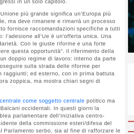
essi in un solo capitolo.
Unione più grande significa un’Europa più
ale, ma deve rimanere e rimarrà un processo
tto fornisce raccomandazioni specifiche a tutti
mo: l’adesione all’Ue è un’offerta unica. Una
arietà. Con le giuste riforme e una forte
liere questa opportunità”. Il riferimento della
n doppio regime di lavoro: interno da parte
oseguire sulla strada delle riforme per
n raggiunti; ed esterno, con in prima battuta
cora zoppica, ma mostra chiari segni di
 è centrale come soggetto centrale
politico ma
Balcani occidentali. In questi giorni la
lea parlamentare dell’Iniziativa centro-
sidente della commissione esteri/difesa del
 al Parlamento serbo, sia al fine di rafforzare le