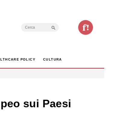
Search Button
Search
for:
LTHCARE POLICY
CULTURA
opeo sui Paesi