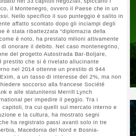
ato nei 33 capitoli negoziali, spiccano i
nico, il Montenegro, ovvero il Paese che in un
si. Nello specifico il suo punteggio è salito in
iente affatto scontato dopo gli inciampi degli
he è stata ribattezzata “diplomazia della
, come è noto, ha prestato milioni attivamente
 di onorare il debito. Nel caso montenegrino,
ione del progetto Autostrada Bar-Boljare,
 prestito che si è rivelato allucinante
rno nel 2014 ottenne un prestito di 944
e Exim, a un tasso di interesse del 2%, ma non
chiedere soccorso alla francese Société
k e alle statunitensi Merrill Lynch
ational per impedire il peggio. Tra i
capitoli, tra cui quelli sul mercato interno e
truzione e la cultura, ha mostrato segni
he ha registrato passi avanti solo in tre
Serbia, Macedonia del Nord e Bosnia-