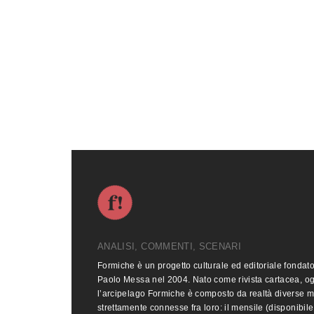
ANALISI, COMMENTI, SCENARI
Formiche è un progetto culturale ed editoriale fondat
Paolo Messa nel 2004. Nato come rivista cartacea, o
l’arcipelago Formiche è composto da realtà diverse 
strettamente connesse fra loro: il mensile (disponibile