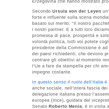
Erzegovina che hanno mostrato progr
Secondo
Ursula von der Leyen
un’
forte e influente sulla scena mondi
basato sul merito. “Il nostro pacche
i nostri partner. E a tutti loro dicia
promessa di pace, prosperità e solid
volontà politica, tutti voi potete cog
presidente della Commissione è ad u
dei paesi richiedenti, che devono pr
centrare gli obiettivi al momento no
l’Ue a fare da stampella per chi an
impegno costante.
In questo senso il ruolo dell’Italia
anche sociale, nell’intera fascia dei 
delegazione italiana presso l’assemb
europea (Ince), guidata dal vicepre
Senato
Roberto Menia
, è in visita