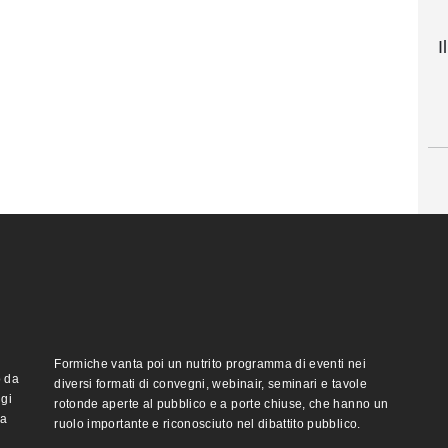
I
Formiche vanta poi un nutrito programma di eventi nei
o da
diversi formati di convegni, webinair, seminari e tavole
ggi
rotonde aperte al pubblico e a porte chiuse, che hanno un
ma
ruolo importante e riconosciuto nel dibattito pubblico.