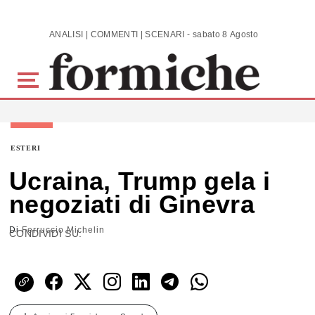
Skip to main content
ANALISI | COMMENTI | SCENARI - sabato 8 Agosto 2026
ESTERI
Ucraina, Trump gela i
negoziati di Ginevra
Di
Ferruccio Michelin
CONDIVIDI SU: