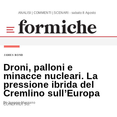
Skip to main content
ANALISI | COMMENTI | SCENARI - sabato 8 Agosto 2026
JAMES BOND
Droni, palloni e
minacce nucleari. La
pressione ibrida del
Cremlino sull’Europa
Di
Jacopo Marzano
CONDIVIDI SU: