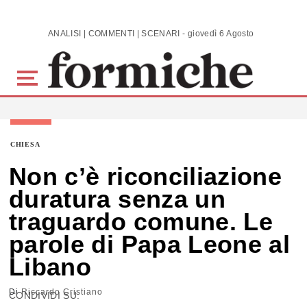
Skip to main content
ANALISI | COMMENTI | SCENARI - giovedì 6 Agosto 2026
CHIESA
Non c’è riconciliazione
duratura senza un
traguardo comune. Le
parole di Papa Leone al
Libano
Di
Riccardo Cristiano
CONDIVIDI SU: