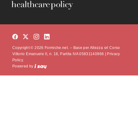
Copyright © 2026 Formiche.net. – Base per Altezza srl Corso
Vittorio Emanuele II, n. 18, Partita IVA 05831140966 |
Privacy
Policy.
Powered by