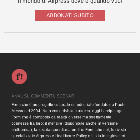
Il mondo di Airpress dove e quando vuoi
ABBONATI SUBITO
ANALISI, COMMENTI, SCENARI
Formiche è un progetto culturale ed editoriale fondato da Paolo
Messa nel 2004. Nato come rivista cartacea, oggi l’arcipelago
Formiche è composto da realtà diverse ma strettamente
connesse fra loro: il mensile (disponibile anche in versione
elettronica), la testata quotidiana on-line Formiche.net, le riviste
specializzate Airpress e Healthcare Policy e il sito in inglese ed