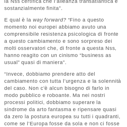
la Nss
certifica
che l
’
alleanza transatlantica è
sostanzialmente finita
”
.
E qual
è la
way
forward
?
“Fino a questo
momento noi europei abbiamo avuto una
comprensibile resistenza psicologica di fronte
a questo cambiamento e sono sorpreso dei
molti osservatori che, di fronte a questa Nss,
hanno reagito con un cinismo “business
as
usual
” quasi di maniera”.
“
Invece, dobbiamo p
rendere atto del
cambiamento con tutta l’urgenza e la solennità
del caso.
Non c’è alcun bisogno di farlo in
modo pubblico e roboante. Ma ne
i nostri
processi politici, dobbiamo s
uperare la
sindrome da arto fantasma e
ripensare quasi
da zero la postura europea su tutti i quadranti,
come se l
’
Europa fosse da sola e non ci fosse