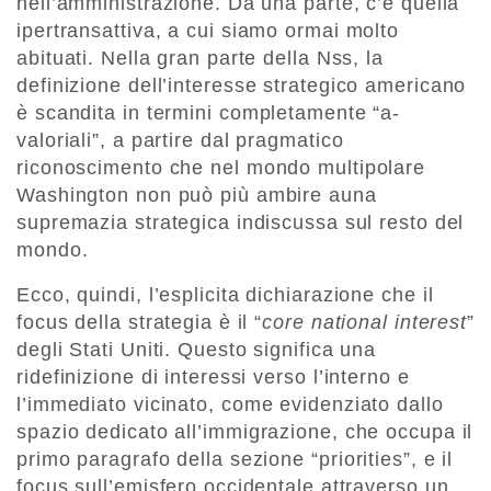
nell’amministrazione. Da una parte, c’è quella
ipertransattiva
, a cui siamo ormai molto
abituati. Nella gran parte della Nss, la
definizione
dell
’
interesse strategico americano
è scandita
in termini completamente
“
a-
valorial
i
”,
a partire
da
l
pragmatico
riconoscimento che
nel mondo multipolare
Washington
non può
pi
ù ambire a
una
supremazia strategica indiscussa sul resto del
mondo.
Ecco, quind
i,
l’esplicita dichiarazione che il
focus della strategia è il “
core national
interest
”
degli Stati Uniti.
Q
uesto significa una
ridefinizione di interessi verso l
’
interno
e
l’immediato vicinato
, come evidenziato dallo
spazio dedicato
all
’
immigrazione, che occupa il
primo paragrafo della sezione “
priorities
”
, e il
focus sull’emisfero occidentale attraverso un