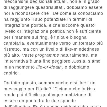
meccanismi decisionali attuali, non è in grado
di raggiungere
questi
risultati,
dobbiamo essere
noi
a riconoscere
che l
’
Ue
come la conosciamo
ha raggiunto il suo potenziale in termini di
integrazione politica, e che siccome questo
livello di integrazione politica non è sufficiente
per rimanere sul ring, è finita e bisogna
cambiarla, eventualmente
verso un formato più
ristretto, ma con un livello di like-
mindedness
più alto.
Vaste
programme
naturalmente, ma
l’alternativa è una fine peggiore .
Ossia, siamo
in un momento
life-or-
death
,
e dobbiamo
capirlo
”.
Da tutto questo, sembra anche distillarsi un
messaggio per l
’
Italia?
“
Diciamo che la Nss
rende più difficile qualunque ambizione
di
essere un
ponte
fra le due sponde
dell’atlantico
. Ed è dunque evidente che serve