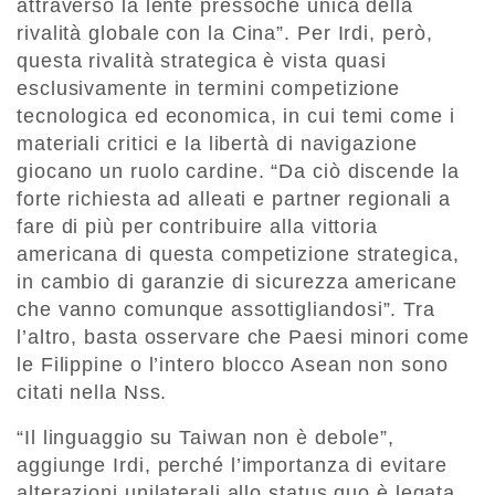
attraverso la lente
pressoch
é
unica della
rivalità globale
con la Cina
”
. Per Irdi, per
ò
,
questa
rivalit
à
strategica è vista
quasi
esclusivamente
in termini competizione
tecnologica ed economica
, in cui temi come i
materiali critici e la libertà di
navigazione
giocano un ruolo cardine
.
“
Da
ci
ò
discende
la
forte richiesta ad alleati e partner regionali a
fare di
più per contribuire alla vittoria
americana di questa competizione strategica
,
in cambio di garanzie di sicurezza americane
che vanno comunque assottigliandosi
”
. Tra
l
’
altro, basta osservare che Paesi minori come
le Filippine o l
’
intero blocco Asean non sono
citati nella Nss.
“Il linguaggio su Taiwan non è debole”,
aggiunge Irdi, perché l’importanza di evitare
alterazioni unilaterali allo status quo è legata